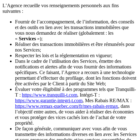
L’Agence recueille vos renseignements personnels aux fins
suivantes :
Fournir de l’accompagnement, de l’information, des conseils
et des outils en lien avec les transactions immobilières que
vous nous demandez de réaliser (globalement : les
«
Services
»);
Réaliser des transactions immobilières et être rémunérés pour
nos Services;
Respecter les lois et la réglementation en vigueur;
Dans le cadre de l’utilisation des Services, émettre des
notifications et alertes afin de vous fournir des informations
spécifiques. Ce faisant, l’Agence a recours à une technologie
permettant d’effectuer du profilage, dont les fonctions doivent
être activées par le Client à partir du Site Web;
Évaluer votre éligibilité à des programmes tels que Tranquilli-
T :
https://www.tranquilli-t.com
, Intégri-T :
https://www.garantie-integri-t.com
, Mes Rabais RE/MAX :
https://www.remax-quebec.com/fr/mes-rabais-remax
, dans
l’objectif entre autres, de vous aider à réaliser des économies
et vous protéger des vices cachés lors de l’achat de votre
propriété.
De façon générale, communiquer avec vous afin de vous
transmettre des informations diverses en lien avec les Services
et vous proposer des produits et/ou services susceptibles de