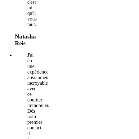
c'est
lui
qu'il
vous
faut.
Natasha
Reis
J'ai
eu
une
expérience
absolument
incroyable
avec
ce
courtier
immobilier.
Dès
notre
premier
contact,
il
a