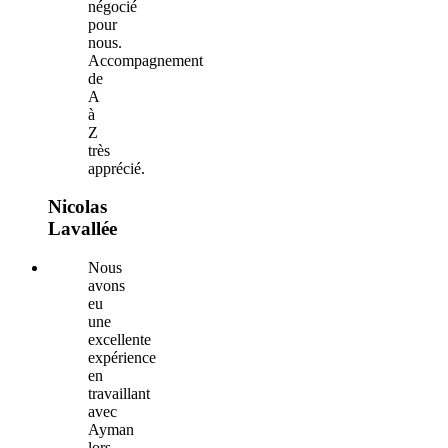
négocié
pour
nous.
Accompagnement
de
A
à
Z
très
apprécié.
Nicolas
Lavallée
Nous
avons
eu
une
excellente
expérience
en
travaillant
avec
Ayman
lors