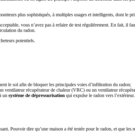
oniteurs plus sophistiqués, à multiples usages et intelligents, dont le pr
cceptable, vous n’avez pas à refaire de test régulièrement. En fait, il fa
irculation du radon.
cheteurs potentiels.
ent le sol afin de bloquer les principales voies d’infiltration du radon;
un ventilateur récupérateur de chaleur (VRC) ou un ventilateur récupér
 à un
système de dépressurisation
qui expulse le radon vers l’extérieur.
nt. Pouvoir dire qu’une maison a été testée pour le radon, et que les ré