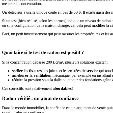
mesurer la concentration.
Un détecteur à usage unique coûte en bas de 50 $. Il existe aussi des m
Si un test (bien réalisé, selon les normes) indique un niveau de radon a
ou si la configuration de la maison change, car cela peut modifier la c
Bref, un petit investissement qui peut rassurer les propriétaires et les a
Quoi faire si le test de radon est positif ?
Si la concentration dépasse 200 Bq/m³, plusieurs solutions existent :
sceller
les
fissures
, les
joints
et les
entrées de service
qui touch
améliorer la ventilation
mécanique, par exemple en installant 
réduire la pression sous la dalle ou autour des fondations grâce
Ces correctifs sont relativement
abordables
!
Radon vérifié : un atout de confiance
Dans le monde immobilier, la confiance est un argument de vente puissa
se sentir plus en confiance.