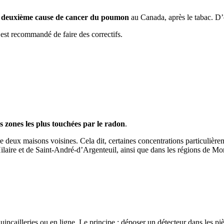
a
deuxième cause de cancer du poumon
au Canada, après le tabac. D’o
l est recommandé de faire des correctifs.
es zones les plus touchées par le radon
.
e deux maisons voisines. Cela dit, certaines concentrations particulièr
aire et de Saint-André-d’Argenteuil, ainsi que dans les régions de Mo
uincailleries ou en ligne. Le principe : déposer un détecteur dans les pi