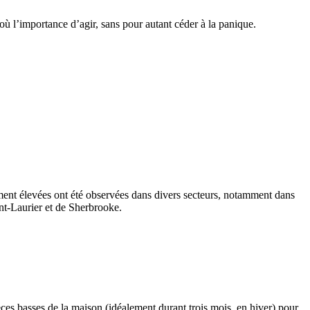
ù l’importance d’agir, sans pour autant céder à la panique.
ement élevées ont été observées dans divers secteurs, notamment dans
nt-Laurier et de Sherbrooke.
èces basses de la maison (idéalement durant trois mois, en hiver) pour