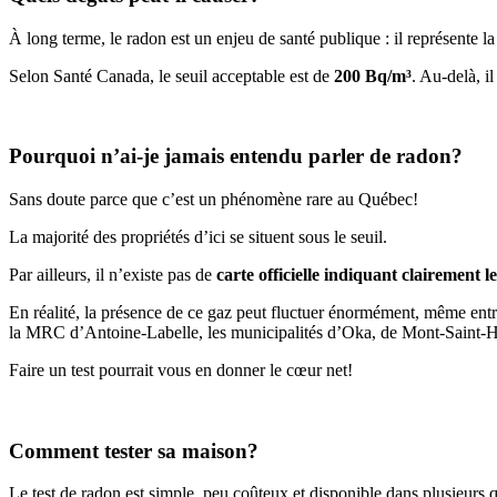
À long terme, le radon est un enjeu de santé publique : il représente l
Selon Santé Canada, le seuil acceptable est de
200 Bq/m³
. Au-delà, i
Pourquoi n’ai-je jamais entendu parler de radon?
Sans doute parce que c’est un phénomène rare au Québec!
La majorité des propriétés d’ici se situent sous le seuil.
Par ailleurs, il n’existe pas
de
carte officielle indiquant clairement l
En réalité, la présence de ce gaz peut fluctuer énormément, même entr
la MRC d’Antoine-Labelle, les municipalités d’Oka, de Mont-Saint-Hil
Faire un test pourrait vous en donner le cœur net!
Comment tester sa maison?
Le test de radon est simple, peu coûteux et disponible dans plusieurs q